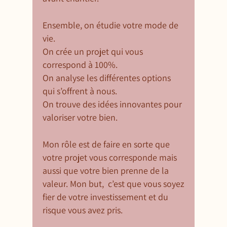
Ensemble, on étudie votre mode de
vie.
On crée un projet qui vous
correspond à 100%.
On analyse les différentes options
qui s’offrent à nous.
On trouve des idées innovantes pour
valoriser votre bien.
Mon rôle est de faire en sorte que
votre projet vous corresponde mais
aussi que votre bien prenne de la
valeur. Mon but, c’est que vous soyez
fier de votre investissement et du
risque vous avez pris.