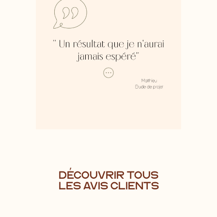
visualiser mes attentes. Gaëlle m’a
accompagné en m’aidant à
préciser mes attentes et en étant à
l’écoute. Elle a fait un travail de
recherche remarquable et ses
propositions ont tout de suite
concrétisé le projet. Travaillant
vraiment avec moi et validant le
projet étape par étape, cela a
permis d’aboutir à un résultat que
je n’aurais jamais espéré. […]
DÉCOUVRIR TOUS
LES AVIS CLIENTS