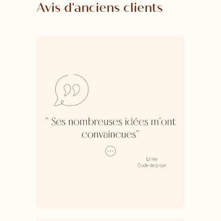
Avis d'anciens clients
[…] Dans un premier rendez-vous
conseil, Gaelle m’a permis de
délimiter les espaces et m’a
proposé plusieurs configurations
possibles. Sa force de proposition
et ses nombreuses idées m’ont
convaincue de poursuivre avec
elle pour le développement du
projet complet. […] Plusieurs
échanges ont lieu pour aboutir à
un avant projet détaillée. Chaque
proposition est pensée pour
optimiser l’espace, avoir un
espace fonctionnel et
suffisamment de rangements. […]