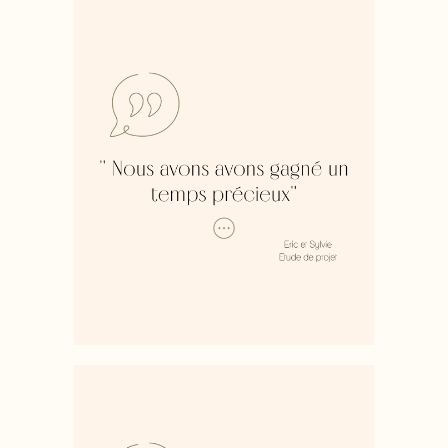
Nous avons fait appel à Gaëlle car
nous souhaitions rénover et
réaménager l’espace salon/cuisine
de notre maison. Gaëlle a su nous
écouter et comprendre nos
souhaits en terme d’ambiance, de
mobilier et nous a proposé un très
beau projet !!! Grâce à elle, nous
avons gagné un temps précieux et
bénéficié de conseils très judicieux
et de très belles idées !
Nous avons hâte de voir les
travaux terminés !!!
Je souhaitais vivre dans un lieu qui
me ressemble mais j’avais du mal
à me projeter et encore plus à